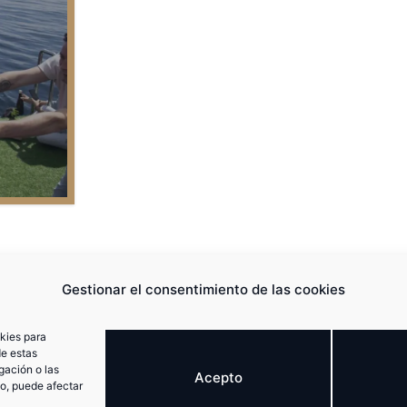
Gestionar el consentimiento de las cookies
okies para
de estas
BODEGA
gación o las
Aviso legal
Acepto
spaña
SUMÉRGETE
to, puede afectar
Cookies
SULIBELLA