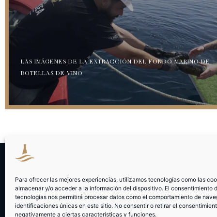
LAS IMÁGENES DE LA EXTRACCIÓN DEL FONDO MARINO DE
BOTELLAS DE VINO
UNDERSEA
Para ofrecer las mejores experiencias, utilizamos tecnologías como las co
almacenar y/o acceder a la información del dispositivo. El consentimiento 
Bodegas Undersea
tecnologías nos permitirá procesar datos como el comportamiento de nave
UN VIAJE
Mazarrón - Murcia - E
identificaciones únicas en este sitio. No consentir o retirar el consentimien
DE TRANSFORMACIÓN
negativamente a ciertas características y funciones.
Tlfno: ‎+34 624374223