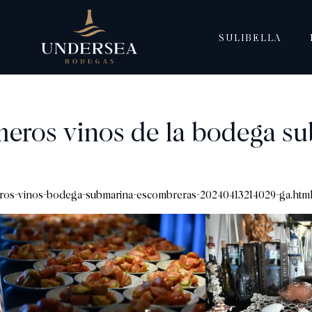
SULIBELLA
imeros vinos de la bodega s
eros-vinos-bodega-submarina-escombreras-20240413214029-ga.htm