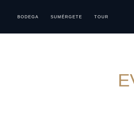
BODEGA
SUMÉRGETE
TOUR
E
EN ES
SULIBELLA es un homenaje a quien siempre te sacará a flote de la