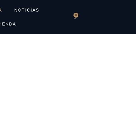
A
NOTICIAS
0
TIENDA
n tiempo sombrío también te permite