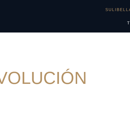
SULIBELL
V
O
L
U
C
I
Ó
N
TADO NATURAL
s profundidades del silencio y la oscuridad. La enseñanza de que u