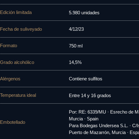
Edición limitada
5.980 unidades
Fecha de suliveyado
4/12/23
Formato
750 ml
Grado alcohólico
14,5%
Alérgenos
Contiene sulfitos
Temperatura ideal
Entre 14 y 16 grados
Por: RE: 6339/MU · Esrecho de Ma
Murcia · Spain
Embotellado
Para Bodegas Undersea S.L. · C/I
Puerto de Mazarrón, Murcia · Esp