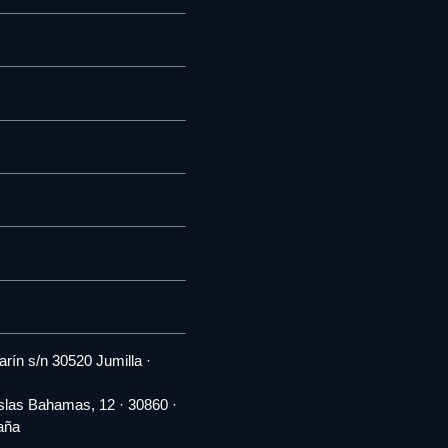
rín s/n 30520 Jumilla ·
slas Bahamas, 12 · 30860 ·
aña