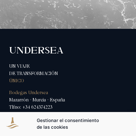
UNDERSEA
UN VIAJE
DE TRANSFORMACIÓN
ÚNICO
Bodegas Undersea
Mazarrón - Murcia - España
Tlfno: ‎+34 624374223
Mail: info@bodegasundersea.es
Gestionar el consentimiento
de las cookies
BODEGA
SUMÉRGETE