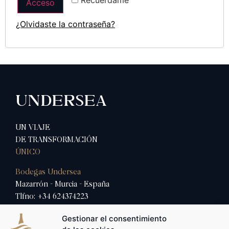
Recuérdame
Acceso
¿Olvidaste la contraseña?
UNDERSEA
UN VIAJE
DE TRANSFORMACIÓN
ÚNICO
Bodegas Undersea
Mazarrón - Murcia - España
Tlfno: ‎+34 624374223
Mail: info@bodegasundersea.es
Gestionar el consentimiento